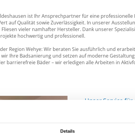
deshausen ist Ihr Ansprechpartner für eine professionelle
t auf Qualität sowie Zuverlässigkeit. In unserer Ausstellu
Fliesen vieler namhafter Hersteller. Dank unserer Spezialis
projekte hochwertig und professionell.
 der Region Wehye: Wir beraten Sie ausführlich und erarbei
wir Ihre Badsanierung und setzen auf moderne Gestaltung,
er barrierefreie Bäder – wir erledigen alle Arbeiten in Akti
Unser Service für
Wir bieten Ihnen ein b
Badsanierung im Umkr
Details
Schritte planen könne