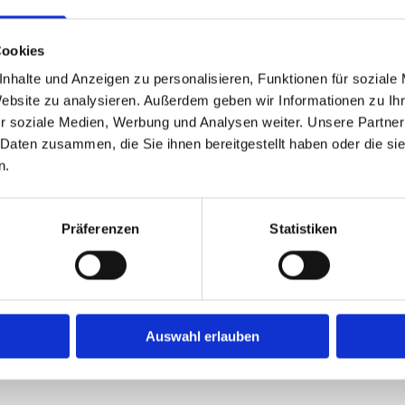
Cookies
Barrierefreie Bä
Badplanung und 
nhalte und Anzeigen zu personalisieren, Funktionen für soziale
Neubau- und Umb
Website zu analysieren. Außerdem geben wir Informationen zu I
Terrassen & Bal
r soziale Medien, Werbung und Analysen weiter. Unsere Partner
Sorgfältige Silik
 Daten zusammen, die Sie ihnen bereitgestellt haben oder die s
n.
Als kompetenter Flies
Materialien am besten 
von unserer Expertise
Präferenzen
Statistiken
fugenarme Oberfläche
optisch vergrößert. A
Fliesen präzise und la
Auswahl erlauben