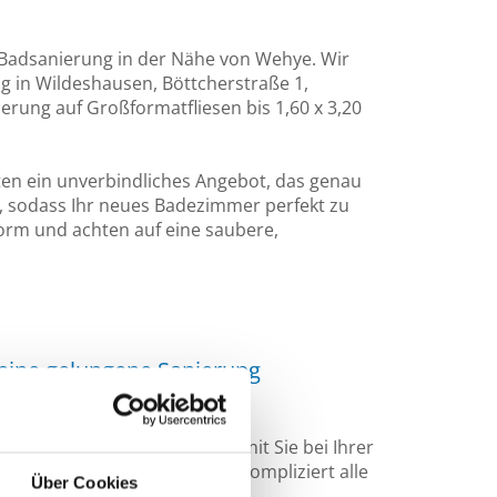
 Badsanierung in der Nähe von Wehye. Wir
ng in Wildeshausen, Böttcherstraße 1,
ierung auf Großformatfliesen bis 1,60 x 3,20
ten ein unverbindliches Angebot, das genau
 sodass Ihr neues Badezimmer perfekt zu
vform und achten auf eine saubere,
 eine gelungene Sanierung
reites Leistungsspektrum, damit Sie bei Ihrer
eis von Wehye zügig und unkompliziert alle
Über Cookies
n: