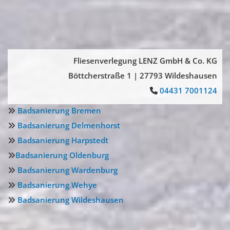
Fliesenverlegung LENZ GmbH & Co. KG
Böttcherstraße 1 | 27793 Wildeshausen
04431 7001124

Badsanierung Bremen

Badsanierung Delmenhorst

Badsanierung Harpstedt

Badsanierung Oldenburg

Badsanierung Wardenburg

Badsanierung Wehye

Badsanierung Wildeshausen
